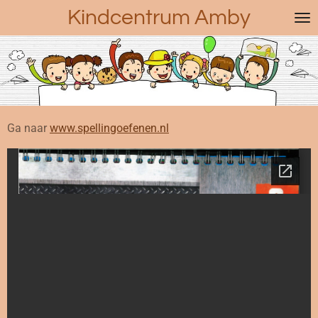
Kindcentrum Amby
Ga
direct
naar
de
hoofdinhoud
Ga naar
www.spellingoefenen.nl